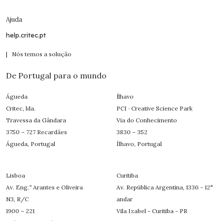
Ajuda
help.critec.pt
| Nós temos a solução
De Portugal para o mundo
Águeda
Ílhavo
Critec, lda.
PCI · Creative Science Park
Travessa da Gândara
Via do Conhecimento
3750 – 727 Recardães
3830 – 352
Águeda, Portugal
Ílhavo, Portugal
Lisboa
Curitiba
Av. Eng.º Arantes e Oliveira
Av. República Argentina, 1336 - 12°
N3, R/C
andar
1900 – 221
Vila Izabel - Curitiba - PR